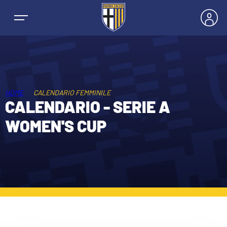
HOME
CALENDARIO FEMMINILE
NEWS
CALENDARIO - SERIE A
WOMEN'S CUP
SQUADRE
PRIMA SQUADRA MASCHILE
STAGIONE
PRIMA SQUADRA FEMMINILE
MASCHILE
HOSPITALITY
GIOVANILE MASCHILE
FEMMINILE