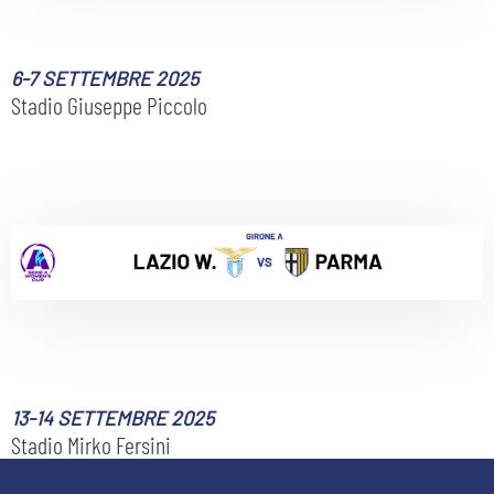
MEDIA
STORE
CSR
6-7 SETTEMBRE 2025
MUSEO
Stadio Giuseppe Piccolo
ACADEMY
SLO
LAVORA CON NOI
LEGENDS
INFORMATIVA FINANZIARIA
PARTNER
13-14 SETTEMBRE 2025
Stadio Mirko Fersini