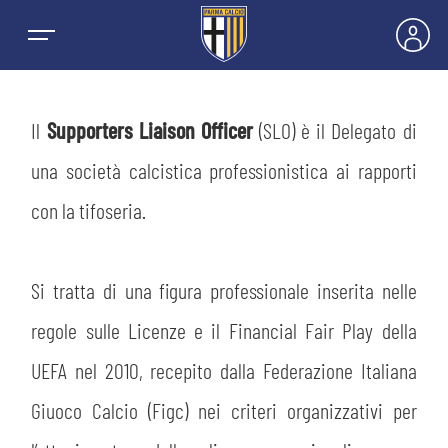
Il
Supporters Liaison Officer
(SLO) è il Delegato di
una società calcistica professionistica ai rapporti
NEWS
con la tifoseria.
SQUADRE
Si tratta di una figura professionale inserita nelle
PRIMA SQUADRA MASCHILE
regole sulle Licenze e il Financial Fair Play della
STAGIONE
UEFA nel 2010, recepito dalla Federazione Italiana
PRIMA SQUADRA FEMMINILE
MASCHILE
HOSPITALITY
Giuoco Calcio (Figc) nei criteri organizzativi per
GIOVANILE MASCHILE
FEMMINILE