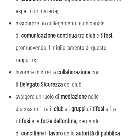
MEDIA
STORE
esperto in materia;
CSR
assicurare un collegamento e un canale
MUSEO
di
comunicazione continua
tra
club
e
tifosi
,
ACADEMY
SLO
promuovendo il miglioramento di questo
rapporto;
LAVORA CON NOI
LEGENDS
lavorare in stretta
collaborazione
con
INFORMATIVA FINANZIARIA
il
Delegato Sicurezza
del club;
PARTNER
svolgere un ruolo di
mediazione
nelle
discussioni tra il
club
e i
gruppi
di
tifosi
e fra
i
tifosi
e le
forze dell’ordine
, cercando
di
conciliare
il
lavoro
delle
autorità di pubblica