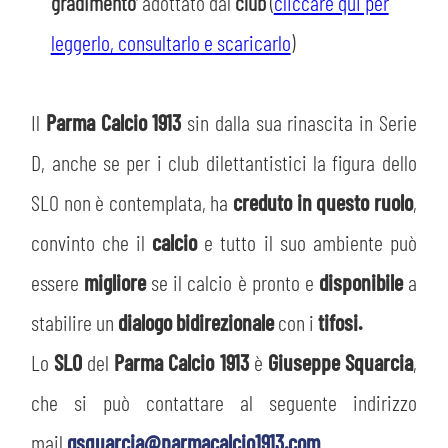
gradimento’
adottato dal
club
(
cliccare qui per
leggerlo, consultarlo e scaricarlo
)
Il
Parma Calcio 1913
sin dalla sua rinascita in Serie
D, anche se per i club dilettantistici la figura dello
SLO non è contemplata, ha
creduto in questo ruolo
,
convinto che il
calcio
e tutto il suo ambiente può
essere
migliore
se il calcio è pronto e
disponibile
a
stabilire un
dialogo bidirezionale
con i
tifosi.
Lo
SLO
del
Parma Calcio 1913
è
Giuseppe Squarcia
,
che si può contattare al seguente indirizzo
mail
gsquarcia@parmacalcio1913.com