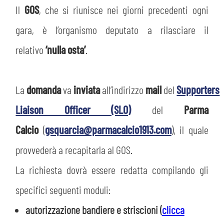
Il
GOS
, che si riunisce nei giorni precedenti ogni
gara, è l’organismo deputato a rilasciare il
ACCETTA E SALVA
relativo
‘nulla osta’
.
La
domanda
va
inviata
all’indirizzo
mail
del
Supporters
Liaison Officer (SLO)
del
Parma
Calcio
(
gsquarcia@parmacalcio1913.com
), il quale
provvederà a recapitarla al GOS.
La richiesta dovrà essere redatta compilando gli
specifici seguenti moduli:
autorizzazione bandiere e striscioni (
clicca