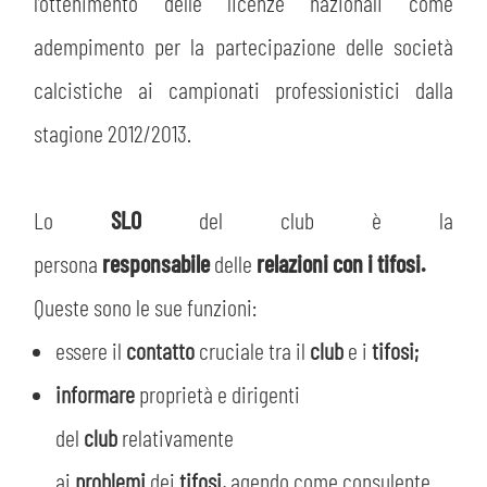
l’ottenimento delle licenze nazionali come
HOSPITALITY
BIGLIETTI
adempimento per la partecipazione delle società
GIOVANILE FEMMINILE
MUSEUM CLUB EXPERIENCE
ABBONAMENTI
calcistiche ai campionati professionistici dalla
SHOP
stagione 2012/2013.
INFO BIGLIETTI
ESPORTS
TARDINI CARD
Lo
SLO
del club è la
IL CLUB
persona
responsabile
delle
relazioni con i tifosi.
INFORMAZIONI ACCREDITI
Queste sono le sue funzioni:
ORGANIGRAMMA
FLASH NEWS
TRASFERTE
essere il
contatto
cruciale tra il
club
e i
tifosi;
STORIA
informare
proprietà e dirigenti
STADIO TARDINI
TICKET GIFT CARD
del
club
relativamente
MUTTI TRAINING CENTER
ai
problemi
dei
tifosi,
agendo come consulente