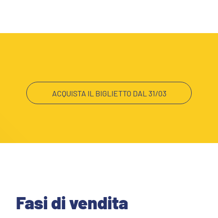
MEDIA
STORE
CSR
MUSEO
ACADEMY
SLO
ACQUISTA IL BIGLIETTO DAL 31/03
LAVORA CON NOI
LEGENDS
INFORMATIVA FINANZIARIA
PARTNER
Fasi di vendita