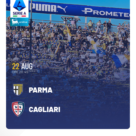
22
AUG
(CEST)
ORE 20:45
PARMA
CAGLIARI
1