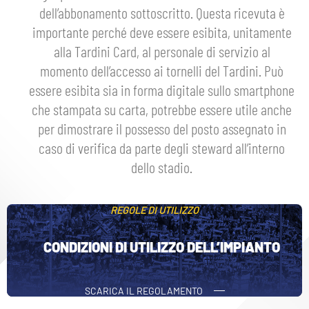
dell’abbonamento sottoscritto. Questa ricevuta è
importante perché deve essere esibita, unitamente
alla Tardini Card, al personale di servizio al
momento dell’accesso ai tornelli del Tardini. Può
essere esibita sia in forma digitale sullo smartphone
che stampata su carta, potrebbe essere utile anche
per dimostrare il possesso del posto assegnato in
caso di verifica da parte degli steward all’interno
dello stadio.
REGOLE DI UTILIZZO
CONDIZIONI DI UTILIZZO DELL’IMPIANTO
SCARICA IL REGOLAMENTO