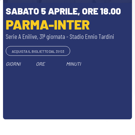
HOSPITALITY
BIGLIETTI
SABATO 5 APRILE, ORE 18.00
GIOVANILE FEMMINILE
PARMA-INTER
MUSEUM CLUB EXPERIENCE
ABBONAMENTI
SHOP
Serie A Enilive, 31ª giornata - Stadio Ennio Tardini
INFO BIGLIETTI
ESPORTS
ACQUISTA IL BIGLIETTO DAL 31/03
TARDINI CARD
GIORNI
ORE
MINUTI
IL CLUB
INFORMAZIONI ACCREDITI
ORGANIGRAMMA
FLASH NEWS
TRASFERTE
STORIA
STADIO TARDINI
TICKET GIFT CARD
MUTTI TRAINING CENTER