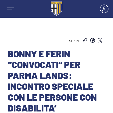
SHARE
NEWS
BONNY E FERIN
“CONVOCATI” PER
SQUADRE
PARMA LANDS:
PRIMA SQUADRA MASCHILE
INCONTRO SPECIALE
STAGIONE
CON LE PERSONE CON
PRIMA SQUADRA FEMMINILE
MASCHILE
HOSPITALITY
DISABILITA’
GIOVANILE MASCHILE
FEMMINILE