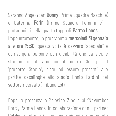
HOSPITALITY
BIGLIETTI
GIOVANILE FEMMINILE
Saranno Ange-Yoan
Bonny
(Prima Squadra Maschile)
MUSEUM CLUB EXPERIENCE
ABBONAMENTI
e Caterina
Ferin
(Prima Squadra Femminile) i
SHOP
protagonisti della quarta tappa di
Parma Lands
.
INFO BIGLIETTI
L’appuntamento, in programma
mercoledì 31 gennaio
ESPORTS
alle ore 15:30
, questa volta è davvero “speciale” e
TARDINI CARD
coinvolgerà persone con disabilità che da alcune
stagioni collaborano con il nostro Club per il
IL CLUB
INFORMAZIONI ACCREDITI
“progetto Stadio”, oltre ad essere presenti alle
ORGANIGRAMMA
partite casalinghe allo stadio Ennio Tardini nel
FLASH NEWS
TRASFERTE
settore riservato (Tribuna Est).
STORIA
STADIO TARDINI
TICKET GIFT CARD
Dopo la presenza a Polesine Zibello al “November
MUTTI TRAINING CENTER
Porc”, Parma Lands, in collaborazione con il partner
Cetilar
, continua il suo lungo viaggio, cominciato