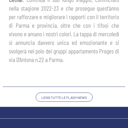
MEDIA
STORE
nella stagione 2022-23 e che prosegue quest’anno
per rafforzare e migliorare i rapporti con il territorio
CSR
MUSEO
di Parma e provincia, oltre che con i tifosi che
vivono e amano i nostri colori. La tappa di mercoledì
ACADEMY
SLO
si annuncia davvero unica ed emozionante e si
svolgerà nel polo dei gruppi appartamento Proges di
LAVORA CON NOI
LEGENDS
via D’Antona n.22 a Parma.
INFORMATIVA FINANZIARIA
PARTNER
LEGGI TUTTE LE FLASH NEWS