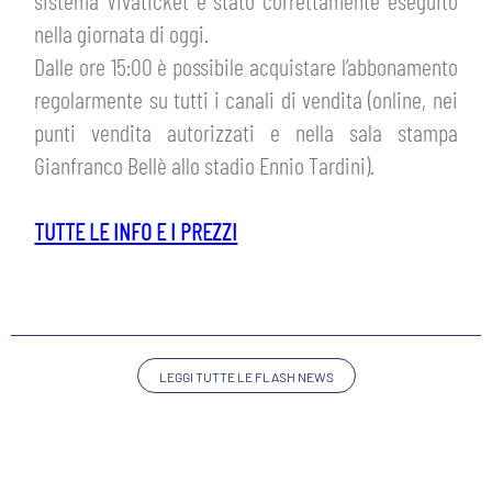
sistema Vivaticket è stato correttamente eseguito
HOSPITALITY
nella giornata di oggi.
BIGLIETTI
GIOVANILE FEMMINILE
Dalle ore 15:00 è possibile acquistare l’abbonamento
MUSEUM CLUB EXPERIENCE
ABBONAMENTI
regolarmente su tutti i canali di vendita (online, nei
SHOP
punti vendita autorizzati e nella sala stampa
INFO BIGLIETTI
Gianfranco Bellè allo stadio Ennio Tardini).
ESPORTS
TARDINI CARD
TUTTE LE INFO E I PREZZI
IL CLUB
INFORMAZIONI ACCREDITI
ORGANIGRAMMA
FLASH NEWS
TRASFERTE
STORIA
LEGGI TUTTE LE FLASH NEWS
STADIO TARDINI
TICKET GIFT CARD
MUTTI TRAINING CENTER