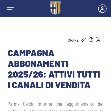
SHARE
NEWS
CAMPAGNA
ABBONAMENTI
SQUADRE
2025/26: ATTIVI TUTTI
PRIMA SQUADRA MASCHILE
I CANALI DI VENDITA
STAGIONE
PRIMA SQUADRA FEMMINILE
MASCHILE
HOSPITALITY
Parma Calcio informa che l’aggiornamento del
GIOVANILE MASCHILE
FEMMINILE