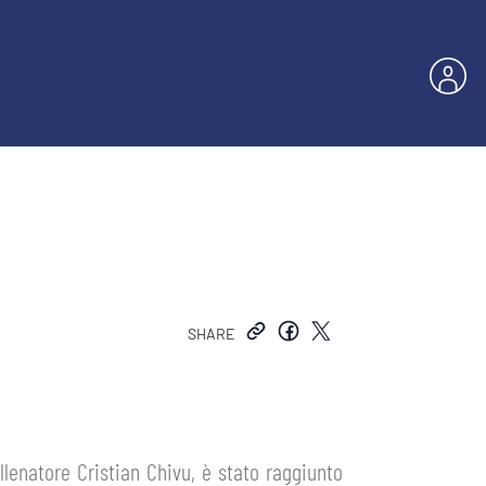
SHARE
lenatore Cristian Chivu, è stato raggiunto