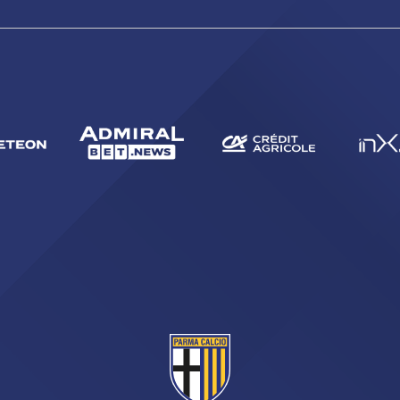
CERCA
sempre abilitati
abilitato
ACCETTA E SALVA