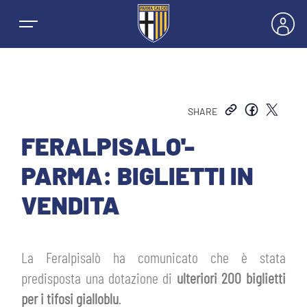
SHARE
NEWS
FERALPISALO'-
PARMA: BIGLIETTI IN
SQUADRE
VENDITA
PRIMA SQUADRA MASCHILE
STAGIONE
La Feralpisalò ha comunicato che è stata
PRIMA SQUADRA FEMMINILE
MASCHILE
predisposta una dotazione di
ulteriori 200 biglietti
HOSPITALITY
per i tifosi gialloblu
.
GIOVANILE MASCHILE
FEMMINILE