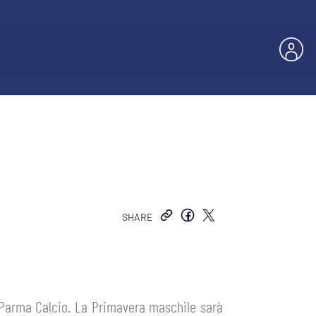
SHARE
 Parma Calcio. La Primavera maschile sarà