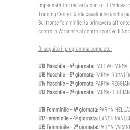
impegnata in trasferta contro il Padova, 
GIOVANILE MASCHILE
FEMMINILE
HOSPITALITY
Training Center. Sfide casalinghe anche per
BIGLIETTI
Sul fronte femminile, la primavera affronte
GIOVANILE FEMMINILE
MUSEUM CLUB EXPERIENCE
contro la Varanese al centro sportivo Il Noc
ABBONAMENTI
SHOP
Di seguito il programma completo:
INFO BIGLIETTI
ESPORTS
U19 Maschile – 4ª giornata:
PADOVA-PARMA | S
TARDINI CARD
U18 Maschile – 5ª giornata:
PARMA-ROMA | Dom
IL CLUB
U14 Maschile – 2ª giornata:
PARMA-REGGIANA |
INFORMAZIONI ACCREDITI
U13 Maschile – 2ª giornata:
PARMA-REGGIANA |
ORGANIGRAMMA
FLASH NEWS
TRASFERTE
U19 Femminile – 4ª giornata:
PARMA-HELLAS V
STORIA
U17 Femminile – 4ª giornata:
LANGHIRANESE-P
STADIO TARDINI
TICKET GIFT CARD
U15 Femminile – 2ª giornata:
PARMA-VARANESE
MUTTI TRAINING CENTER