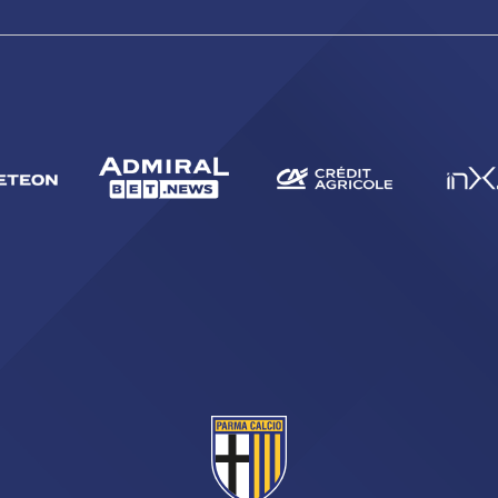
CERCA
sempre abilitati
abilitato
ACCETTA E SALVA