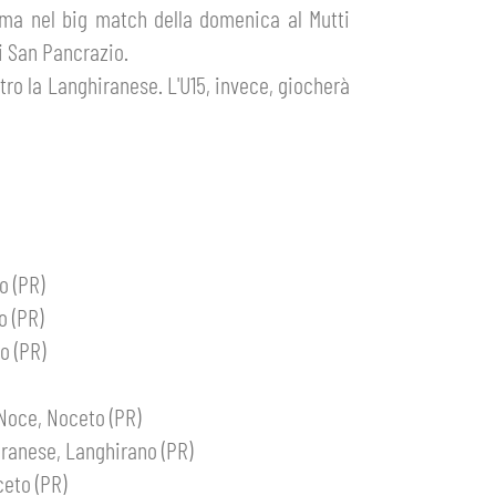
Roma nel big match della domenica al Mutti
i San Pancrazio.
tro la Langhiranese. L'U15, invece, giocherà
o (PR)
o (PR)
o (PR)
Noce, Noceto (PR)
ranese, Langhirano (PR)
ceto (PR)