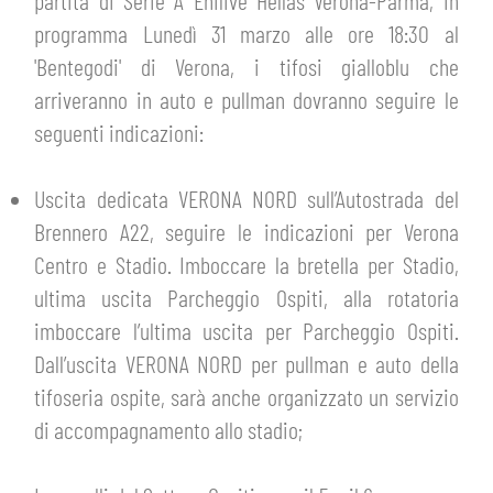
partita di Serie A Enilive Hellas Verona-Parma, in
HOSPITALITY
programma Lunedì 31 marzo alle ore 18:30 al
BIGLIETTI
GIOVANILE FEMMINILE
'Bentegodi' di Verona, i tifosi gialloblu che
MUSEUM CLUB EXPERIENCE
ABBONAMENTI
arriveranno in auto e pullman dovranno seguire le
SHOP
seguenti indicazioni:
INFO BIGLIETTI
ESPORTS
Uscita dedicata VERONA NORD sull’Autostrada del
TARDINI CARD
Brennero A22, seguire le indicazioni per Verona
IL CLUB
Centro e Stadio. Imboccare la bretella per Stadio,
INFORMAZIONI ACCREDITI
ultima uscita Parcheggio Ospiti, alla rotatoria
ORGANIGRAMMA
imboccare l’ultima uscita per Parcheggio Ospiti.
FLASH NEWS
TRASFERTE
Dall’uscita VERONA NORD per pullman e auto della
STORIA
tifoseria ospite, sarà anche organizzato un servizio
STADIO TARDINI
TICKET GIFT CARD
di accompagnamento allo stadio;
MUTTI TRAINING CENTER