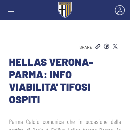
SHARE
NEWS
HELLAS VERONA-
PARMA: INFO
SQUADRE
VIABILITA' TIFOSI
PRIMA SQUADRA MASCHILE
OSPITI
STAGIONE
PRIMA SQUADRA FEMMINILE
MASCHILE
HOSPITALITY
Parma Calcio comunica che in occasione della
GIOVANILE MASCHILE
FEMMINILE