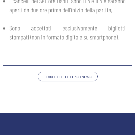
MEDIA
I cancelli del Settore Ospiti sono il 5 e il 6 e saranno
STORE
aperti da due ore prima dell’inizio della partita;
CSR
MUSEO
Sono accettati esclusivamente biglietti
stampati
(non in formato digitale su smartphone).
ACADEMY
SLO
LAVORA CON NOI
LEGENDS
LEGGI TUTTE LE FLASH NEWS
INFORMATIVA FINANZIARIA
PARTNER