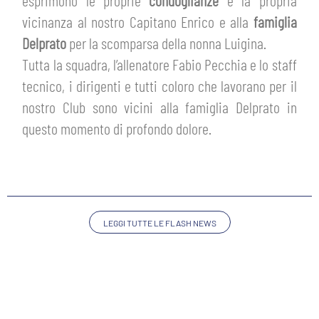
esprimono le proprie
condoglianze
e la propria
HOSPITALITY
vicinanza al nostro Capitano Enrico e alla
famiglia
BIGLIETTI
GIOVANILE FEMMINILE
Delprato
per la scomparsa della nonna Luigina.
MUSEUM CLUB EXPERIENCE
ABBONAMENTI
Tutta la squadra, l’allenatore Fabio Pecchia e lo staff
SHOP
tecnico, i dirigenti e tutti coloro che lavorano per il
INFO BIGLIETTI
nostro Club sono vicini alla famiglia Delprato in
ESPORTS
questo momento di profondo dolore.
TARDINI CARD
IL CLUB
INFORMAZIONI ACCREDITI
ORGANIGRAMMA
FLASH NEWS
LEGGI TUTTE LE FLASH NEWS
TRASFERTE
STORIA
STADIO TARDINI
TICKET GIFT CARD
MUTTI TRAINING CENTER