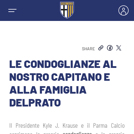
SHARE
NEWS
LE CONDOGLIANZE AL
NOSTRO CAPITANO E
SQUADRE
ALLA FAMIGLIA
PRIMA SQUADRA MASCHILE
DELPRATO
STAGIONE
PRIMA SQUADRA FEMMINILE
MASCHILE
HOSPITALITY
Il Presidente Kyle J. Krause e il Parma Calcio
GIOVANILE MASCHILE
FEMMINILE