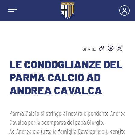
SHARE
NEWS
LE CONDOGLIANZE DEL
PARMA CALCIO AD
SQUADRE
ANDREA CAVALCA
PRIMA SQUADRA MASCHILE
STAGIONE
Parma Calcio si stringe al nostro dipendente Andrea
PRIMA SQUADRA FEMMINILE
MASCHILE
Cavalca per la scomparsa del papà Giorgio.
HOSPITALITY
Ad Andrea e a tutta la famiglia Cavalca le più sentite
GIOVANILE MASCHILE
FEMMINILE