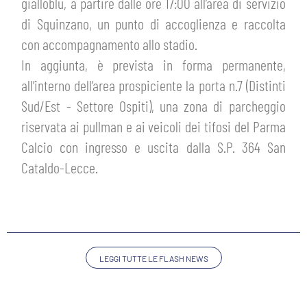
gialloblu, a partire dalle ore 17:00 all’area di servizio
HOSPITALITY
BIGLIETTI
di Squinzano, un punto di accoglienza e raccolta
GIOVANILE FEMMINILE
con accompagnamento allo stadio.
MUSEUM CLUB EXPERIENCE
ABBONAMENTI
In aggiunta, è prevista in forma permanente,
SHOP
all’interno dell’area prospiciente la porta n.7 (Distinti
INFO BIGLIETTI
Sud/Est - Settore Ospiti), una zona di parcheggio
ESPORTS
riservata ai pullman e ai veicoli dei tifosi del Parma
TARDINI CARD
Calcio con ingresso e uscita dalla S.P. 364 San
IL CLUB
Cataldo-Lecce.
INFORMAZIONI ACCREDITI
ORGANIGRAMMA
FLASH NEWS
TRASFERTE
STORIA
STADIO TARDINI
TICKET GIFT CARD
LEGGI TUTTE LE FLASH NEWS
MUTTI TRAINING CENTER