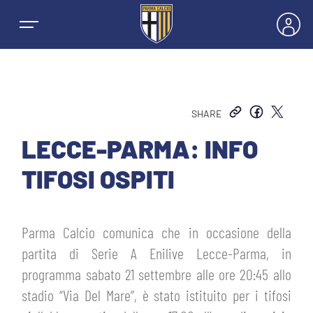
SHARE
NEWS
LECCE-PARMA: INFO
TIFOSI OSPITI
SQUADRE
PRIMA SQUADRA MASCHILE
Parma Calcio comunica che in occasione della
STAGIONE
partita di Serie A Enilive Lecce-Parma, in
PRIMA SQUADRA FEMMINILE
MASCHILE
programma sabato 21 settembre alle ore 20:45 allo
HOSPITALITY
stadio “Via Del Mare”, è stato istituito per i tifosi
GIOVANILE MASCHILE
FEMMINILE