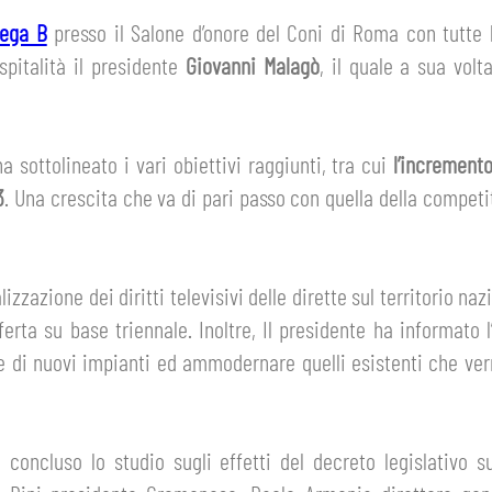
Lega B
presso il Salone d’onore del Coni di Roma con tutte l
ospitalità il presidente
Giovanni Malagò
, il quale a sua volt
ha sottolineato i vari obiettivi raggiunti, tra cui
l’incremento
3
. Una crescita che va di pari passo con quella della competit
zzazione dei diritti televisivi delle dirette sul territorio n
erta su base triennale. Inoltre, Il presidente ha informato
e di nuovi impianti ed ammodernare quelli esistenti che ver
 concluso lo studio sugli effetti del decreto legislativo s