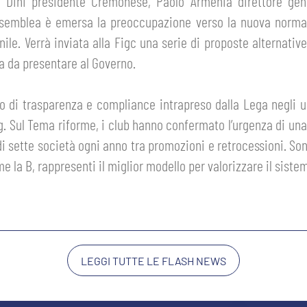
sco Dini presidente Cremonese, Paolo Armenia direttore g
’Assemblea è emersa la preoccupazione verso la nuova normat
ile. Verrà inviata alla Figc una serie di proposte alternative
a da presentare al Governo.
rso di trasparenza e compliance intrapreso dalla Lega negli
g. Sul Tema riforme, i club hanno confermato l’urgenza di un
 sette società ogni anno tra promozioni e retrocessioni. Sono st
 la B, rappresenti il miglior modello per valorizzare il sistem
LEGGI TUTTE LE FLASH NEWS