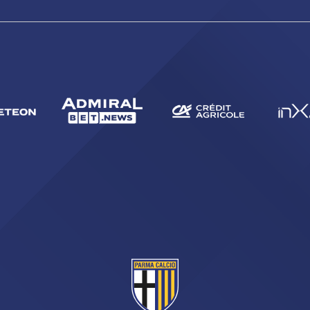
CERCA
sempre abilitati
abilitato
ACCETTA E SALVA