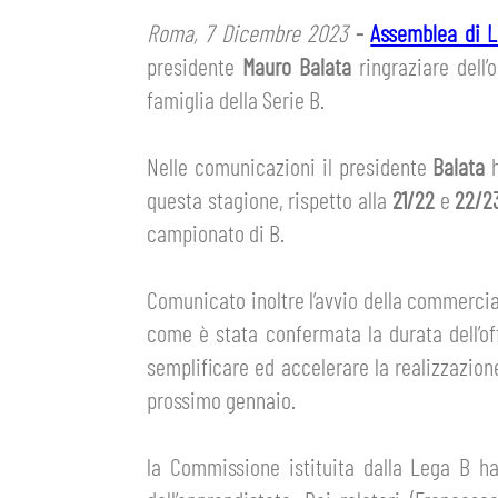
GIOVANILE MASCHILE
Roma, 7 Dicembre 2023
-
Assemblea di 
FEMMINILE
HOSPITALITY
presidente
Mauro Balata
ringraziare dell’
BIGLIETTI
GIOVANILE FEMMINILE
famiglia della Serie B.
MUSEUM CLUB EXPERIENCE
ABBONAMENTI
SHOP
Nelle comunicazioni il presidente
Balata
INFO BIGLIETTI
questa stagione, rispetto alla
21/22
e
22/2
ESPORTS
campionato di B.
TARDINI CARD
Comunicato inoltre l’avvio della commerciali
IL CLUB
INFORMAZIONI ACCREDITI
come è stata confermata la durata dell’off
ORGANIGRAMMA
semplificare ed accelerare la realizzazion
FLASH NEWS
TRASFERTE
prossimo gennaio.
STORIA
STADIO TARDINI
TICKET GIFT CARD
la Commissione istituita dalla Lega B ha
MUTTI TRAINING CENTER