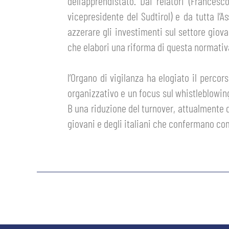
dell’apprendistato. Dai relatori (France
vicepresidente del Sudtirol) e da tutta l
MEDIA
STORE
azzerare gli investimenti sul settore giovan
che elabori una riforma di questa normativ
CSR
MUSEO
l’Organo di vigilanza ha elogiato il perco
ACADEMY
SLO
organizzativo e un focus sul whistleblowin
B una riduzione del turnover, attualmente di
LAVORA CON NOI
LEGENDS
giovani e degli italiani che confermano come
INFORMATIVA FINANZIARIA
PARTNER