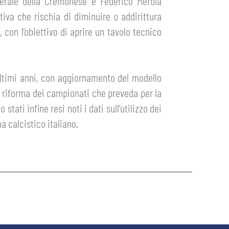
enerale della Cremonese e Federico Merola
iva che rischia di diminuire o addirittura
, con l’obiettivo di aprire un tavolo tecnico
 ultimi anni, con aggiornamento del modello
a riforma dei campionati che preveda per la
ati infine resi noti i dati sull’utilizzo dei
a calcistico italiano.