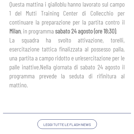
HOSPITALITY
Questa mattina i gialloblu hanno lavorato sul campo
BIGLIETTI
1 del Mutti Training Center di Collecchio per
GIOVANILE FEMMINILE
MUSEUM CLUB EXPERIENCE
continuare la preparazione per la partita contro il
ABBONAMENTI
SHOP
Milan
, in programma
sabato 24 agosto (ore 18:30)
.
La squadra ha svolto attivazione, torelli,
INFO BIGLIETTI
esercitazione tattica finalizzata al possesso palla,
ESPORTS
una partita a campo ridotto e un’esercitazione per le
TARDINI CARD
palle inattive.Nella giornata di sabato 24 agosto il
IL CLUB
programma prevede la seduta di rifinitura al
INFORMAZIONI ACCREDITI
mattino.
ORGANIGRAMMA
FLASH NEWS
TRASFERTE
STORIA
STADIO TARDINI
TICKET GIFT CARD
MUTTI TRAINING CENTER
LEGGI TUTTE LE FLASH NEWS