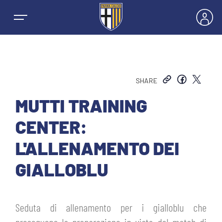
SHARE
NEWS
MUTTI TRAINING
CENTER:
SQUADRE
L'ALLENAMENTO DEI
PRIMA SQUADRA MASCHILE
GIALLOBLU
STAGIONE
PRIMA SQUADRA FEMMINILE
MASCHILE
HOSPITALITY
Seduta di allenamento per i gialloblu che
GIOVANILE MASCHILE
FEMMINILE