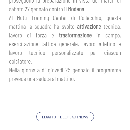
proseguono la preparazione in vista del match di
HOSPITALITY
sabato 27 gennaio contro il
Modena
.
BIGLIETTI
GIOVANILE FEMMINILE
Al Mutti Training Center di Collecchio, questa
MUSEUM CLUB EXPERIENCE
ABBONAMENTI
mattina la squadra ha svolto
attivazione
tecnica,
SHOP
lavoro di forza e
trasformazione
in campo,
INFO BIGLIETTI
esercitazione tattica generale, lavoro atletico e
ESPORTS
lavoro tecnico personalizzato per ciascun
TARDINI CARD
calciatore.
IL CLUB
Nella giornata di giovedì 25 gennaio il programma
INFORMAZIONI ACCREDITI
prevede una seduta al mattino.
ORGANIGRAMMA
FLASH NEWS
TRASFERTE
STORIA
STADIO TARDINI
TICKET GIFT CARD
MUTTI TRAINING CENTER
LEGGI TUTTE LE FLASH NEWS