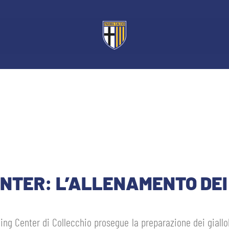
ENTER: L’ALLENAMENTO DEI
ning Center di Collecchio prosegue la preparazione dei giallob