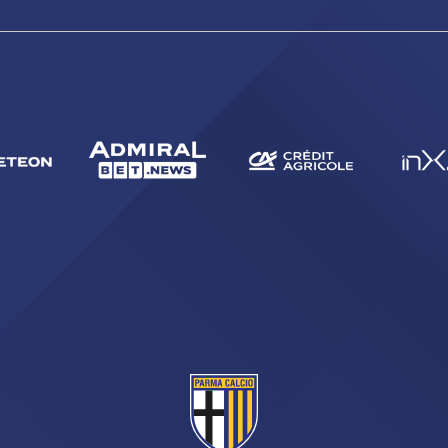
CERCA
sempre abilitati
abilitato
ACCETTA E SALVA