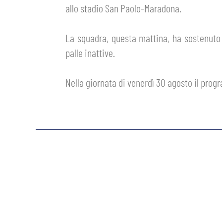
allo stadio San Paolo-Maradona.
GIOVANILE MASCHILE
FEMMINILE
HOSPITALITY
BIGLIETTI
La squadra, questa mattina, ha sostenuto u
GIOVANILE FEMMINILE
MUSEUM CLUB EXPERIENCE
palle inattive.
ABBONAMENTI
SHOP
Nella giornata di venerdì 30 agosto il pro
INFO BIGLIETTI
ESPORTS
TARDINI CARD
IL CLUB
INFORMAZIONI ACCREDITI
ORGANIGRAMMA
FLASH NEWS
TRASFERTE
STORIA
STADIO TARDINI
TICKET GIFT CARD
MUTTI TRAINING CENTER