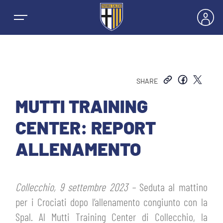
SHARE
NEWS
MUTTI TRAINING
CENTER: REPORT
SQUADRE
ALLENAMENTO
PRIMA SQUADRA MASCHILE
STAGIONE
Collecchio, 9 settembre 2023 –
Seduta al mattino
PRIMA SQUADRA FEMMINILE
MASCHILE
per i Crociati dopo l’allenamento congiunto con la
HOSPITALITY
Spal. Al Mutti Training Center di Collecchio, la
GIOVANILE MASCHILE
FEMMINILE