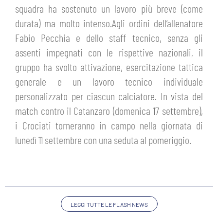
HOSPITALITY
squadra ha sostenuto un lavoro più breve (come
BIGLIETTI
durata) ma molto intenso.Agli ordini dell’allenatore
GIOVANILE FEMMINILE
MUSEUM CLUB EXPERIENCE
Fabio Pecchia e dello staff tecnico, senza gli
ABBONAMENTI
SHOP
assenti impegnati con le rispettive nazionali, il
gruppo ha svolto attivazione, esercitazione tattica
INFO BIGLIETTI
generale e un lavoro tecnico individuale
ESPORTS
personalizzato per ciascun calciatore. In vista del
TARDINI CARD
match contro il Catanzaro (domenica 17 settembre),
IL CLUB
i Crociati torneranno in campo nella giornata di
INFORMAZIONI ACCREDITI
ORGANIGRAMMA
lunedì 11 settembre con una seduta al pomeriggio.
FLASH NEWS
TRASFERTE
STORIA
STADIO TARDINI
TICKET GIFT CARD
MUTTI TRAINING CENTER
LEGGI TUTTE LE FLASH NEWS