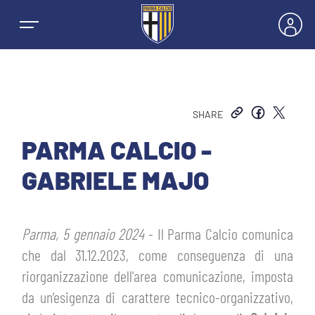
SHARE
NEWS
PARMA CALCIO -
GABRIELE MAJO
SQUADRE
PRIMA SQUADRA MASCHILE
Parma, 5 gennaio 2024
- Il Parma Calcio comunica
STAGIONE
che dal 31.12.2023, come conseguenza di una
PRIMA SQUADRA FEMMINILE
MASCHILE
riorganizzazione dell'area comunicazione, imposta
HOSPITALITY
da un’esigenza di carattere tecnico-organizzativo,
GIOVANILE MASCHILE
FEMMINILE