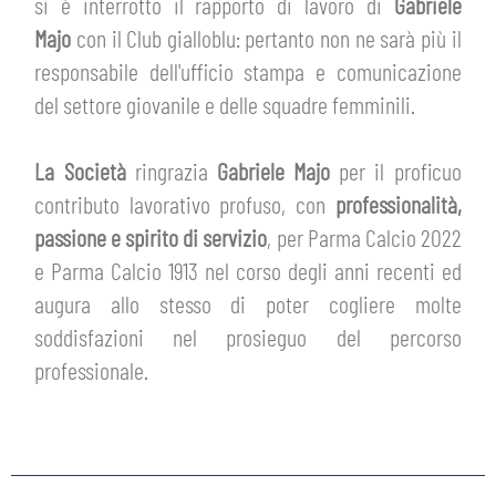
si è interrotto il rapporto di lavoro di
Gabriele
HOSPITALITY
BIGLIETTI
Majo
con il Club gialloblu: pertanto non ne sarà più il
GIOVANILE FEMMINILE
responsabile dell'ufficio stampa e comunicazione
MUSEUM CLUB EXPERIENCE
ABBONAMENTI
del settore giovanile e delle squadre femminili.
SHOP
INFO BIGLIETTI
La Società
ringrazia
Gabriele Majo
per il proficuo
ESPORTS
contributo lavorativo profuso, con
professionalità,
TARDINI CARD
passione e spirito di servizio
, per Parma Calcio 2022
IL CLUB
e Parma Calcio 1913 nel corso degli anni recenti ed
INFORMAZIONI ACCREDITI
augura allo stesso di poter cogliere molte
ORGANIGRAMMA
soddisfazioni nel prosieguo del percorso
FLASH NEWS
TRASFERTE
professionale.
STORIA
STADIO TARDINI
TICKET GIFT CARD
MUTTI TRAINING CENTER