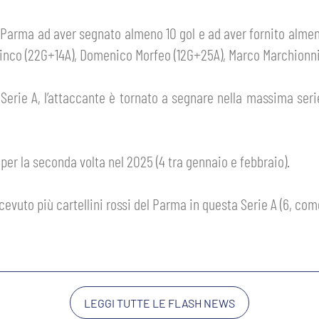
l Parma ad aver segnato almeno 10 gol e ad aver fornito almen
inco (22G+14A), Domenico Morfeo (12G+25A), Marco Marchionni
 Serie A, l’attaccante è tornato a segnare nella massima ser
A per la seconda volta nel 2025 (4 tra gennaio e febbraio).
icevuto più cartellini rossi del Parma in questa Serie A (6, co
LEGGI TUTTE LE FLASH NEWS