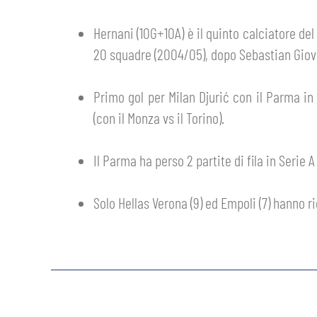
GIOVANILE MASCHILE
FEMMINILE
HOSPITALITY
Hernani (10G+10A) è il quinto calciatore de
BIGLIETTI
20 squadre (2004/05), dopo Sebastian Giov
GIOVANILE FEMMINILE
MUSEUM CLUB EXPERIENCE
ABBONAMENTI
SHOP
Primo gol per Milan Djurić con il Parma in
(con il Monza vs il Torino).
INFO BIGLIETTI
ESPORTS
Il Parma ha perso 2 partite di fila in Serie 
TARDINI CARD
IL CLUB
Solo Hellas Verona (9) ed Empoli (7) hanno r
INFORMAZIONI ACCREDITI
ORGANIGRAMMA
FLASH NEWS
TRASFERTE
STORIA
STADIO TARDINI
TICKET GIFT CARD
MUTTI TRAINING CENTER