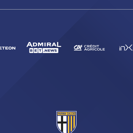
CERCA
sempre abilitati
abilitato
ACCETTA E SALVA