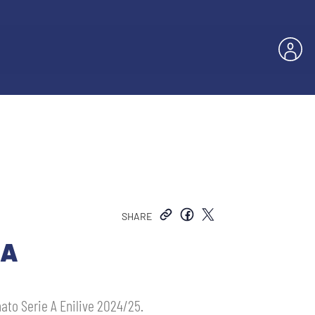
SHARE
MA
nato Serie A Enilive 2024/25.