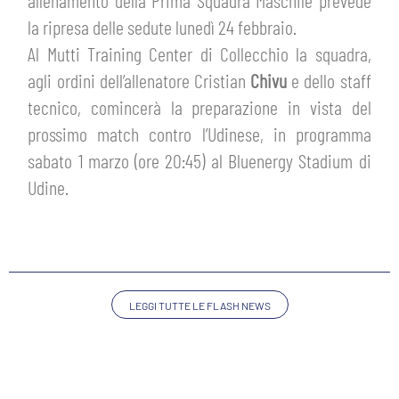
allenamento della Prima Squadra Maschile prevede
HOSPITALITY
la ripresa delle sedute lunedì 24 febbraio.
BIGLIETTI
GIOVANILE FEMMINILE
Al Mutti Training Center di Collecchio la squadra,
MUSEUM CLUB EXPERIENCE
ABBONAMENTI
agli ordini dell’allenatore Cristian
Chivu
e dello staff
SHOP
tecnico, comincerà la preparazione in vista del
INFO BIGLIETTI
prossimo match contro l’Udinese, in programma
ESPORTS
sabato 1 marzo (ore 20:45) al Bluenergy Stadium di
TARDINI CARD
Udine.
IL CLUB
INFORMAZIONI ACCREDITI
ORGANIGRAMMA
FLASH NEWS
TRASFERTE
STORIA
LEGGI TUTTE LE FLASH NEWS
STADIO TARDINI
TICKET GIFT CARD
MUTTI TRAINING CENTER