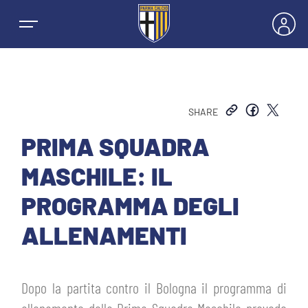
SHARE
NEWS
PRIMA SQUADRA
MASCHILE: IL
SQUADRE
PROGRAMMA DEGLI
PRIMA SQUADRA MASCHILE
ALLENAMENTI
STAGIONE
PRIMA SQUADRA FEMMINILE
MASCHILE
HOSPITALITY
Dopo la partita contro il Bologna il programma di
GIOVANILE MASCHILE
FEMMINILE