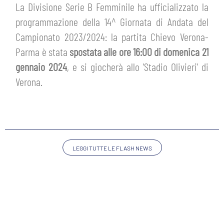
HOSPITALITY
La Divisione Serie B Femminile ha ufficializzato la
BIGLIETTI
programmazione della 14^ Giornata di Andata del
GIOVANILE FEMMINILE
MUSEUM CLUB EXPERIENCE
Campionato 2023/2024: la partita Chievo Verona-
ABBONAMENTI
SHOP
Parma è stata
spostata alle ore 16:00 di domenica 21
gennaio 2024
, e si giocherà allo 'Stadio Olivieri' di
INFO BIGLIETTI
Verona.
ESPORTS
TARDINI CARD
IL CLUB
INFORMAZIONI ACCREDITI
ORGANIGRAMMA
LEGGI TUTTE LE FLASH NEWS
FLASH NEWS
TRASFERTE
STORIA
STADIO TARDINI
TICKET GIFT CARD
MUTTI TRAINING CENTER