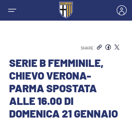
SHARE
NEWS
SERIE B FEMMINILE,
CHIEVO VERONA-
SQUADRE
PARMA SPOSTATA
PRIMA SQUADRA MASCHILE
ALLE 16.00 DI
STAGIONE
DOMENICA 21 GENNAIO
PRIMA SQUADRA FEMMINILE
MASCHILE
HOSPITALITY
GIOVANILE MASCHILE
FEMMINILE