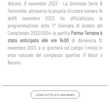
HOSPITALITY
Noceto, 9 novembre 2023
- La Divisione Serie B
BIGLIETTI
Femminile, attraverso la propria circolare numero 14
GIOVANILE FEMMINILE
MUSEUM CLUB EXPERIENCE
dell'8 novembre 2023, ha ufficializzato la
ABBONAMENTI
SHOP
programmazione della 7^ Giornata di Andata del
Campionato 2023/2024: la partita
Parma-Ternana è
INFO BIGLIETTI
stata anticipata alle ore 14:00
di domenica 12
ESPORTS
novembre 2023, e si giocherà sul campo 1 misto in
TARDINI CARD
erba naturale del complesso sportivo
'Il Noce'
a
IL CLUB
Noceto.
INFORMAZIONI ACCREDITI
ORGANIGRAMMA
FLASH NEWS
TRASFERTE
STORIA
STADIO TARDINI
TICKET GIFT CARD
LEGGI TUTTE LE FLASH NEWS
MUTTI TRAINING CENTER