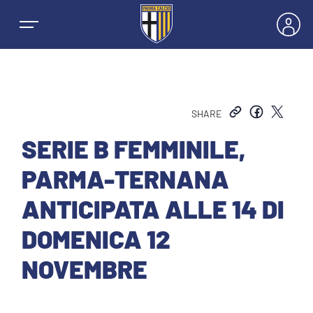
SHARE
NEWS
SERIE B FEMMINILE,
PARMA-TERNANA
SQUADRE
ANTICIPATA ALLE 14 DI
PRIMA SQUADRA MASCHILE
DOMENICA 12
STAGIONE
NOVEMBRE
PRIMA SQUADRA FEMMINILE
MASCHILE
HOSPITALITY
GIOVANILE MASCHILE
FEMMINILE