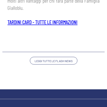
MEDIA
molti altri vantaggi per chi farà parte della Famiglia
STORE
Gialloblu.
CSR
MUSEO
TARDINI CARD - TUTTE LE INFORMAZIONI
ACADEMY
SLO
LAVORA CON NOI
LEGENDS
LEGGI TUTTE LE FLASH NEWS
INFORMATIVA FINANZIARIA
PARTNER