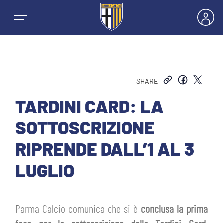
SHARE
NEWS
TARDINI CARD: LA
SOTTOSCRIZIONE
SQUADRE
RIPRENDE DALL’1 AL 3
PRIMA SQUADRA MASCHILE
LUGLIO
STAGIONE
PRIMA SQUADRA FEMMINILE
MASCHILE
HOSPITALITY
Parma Calcio comunica che si è
conclusa la prima
GIOVANILE MASCHILE
FEMMINILE