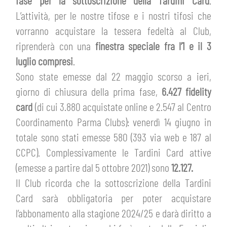
fase per la sottoscrizione della Tardini Card
.
HOSPITALITY
L’attività, per le nostre tifose e i nostri tifosi che
BIGLIETTI
GIOVANILE FEMMINILE
vorranno acquistare la tessera fedeltà al Club,
MUSEUM CLUB EXPERIENCE
ABBONAMENTI
riprenderà con una
finestra speciale fra l’1 e il 3
SHOP
luglio compresi
.
INFO BIGLIETTI
Sono state emesse dal 22 maggio scorso a ieri,
ESPORTS
giorno di chiusura della prima fase,
6.427 fidelity
TARDINI CARD
card
(di cui 3.880 acquistate online e 2.547 al Centro
IL CLUB
Coordinamento Parma Clubs): venerdì 14 giugno in
INFORMAZIONI ACCREDITI
totale sono stati emesse 580 (393 via web e 187 al
ORGANIGRAMMA
CCPC). Complessivamente le Tardini Card attive
FLASH NEWS
TRASFERTE
(emesse a partire dal 5 ottobre 2021) sono
12.127.
STORIA
Il Club ricorda che la sottoscrizione della Tardini
STADIO TARDINI
TICKET GIFT CARD
Card sarà obbligatoria per poter acquistare
MUTTI TRAINING CENTER
l’abbonamento alla stagione 2024/25 e darà diritto a