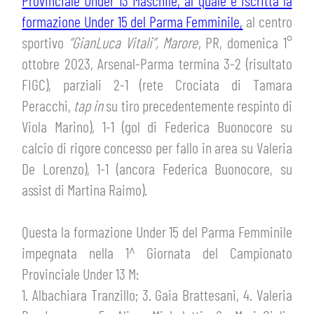
Provinciale Under 13 Maschile, al quale è iscritta la
HOSPITALITY
formazione Under 15 del Parma Femminile,
al centro
BIGLIETTI
GIOVANILE FEMMINILE
sportivo
“GianLuca Vitali”, Marore
, PR, domenica 1°
MUSEUM CLUB EXPERIENCE
ABBONAMENTI
ottobre 2023, Arsenal-Parma termina 3-2 (risultato
SHOP
FIGC), parziali 2-1 (rete Crociata di Tamara
INFO BIGLIETTI
Peracchi,
tap in
su tiro precedentemente respinto di
ESPORTS
Viola Marino), 1-1 (gol di Federica Buonocore su
TARDINI CARD
calcio di rigore concesso per fallo in area su Valeria
IL CLUB
De Lorenzo), 1-1 (ancora Federica Buonocore, su
INFORMAZIONI ACCREDITI
assist di Martina Raimo).
ORGANIGRAMMA
FLASH NEWS
TRASFERTE
Questa la formazione Under 15 del Parma Femminile
STORIA
impegnata nella 1^ Giornata del Campionato
STADIO TARDINI
TICKET GIFT CARD
Provinciale Under 13 M:
MUTTI TRAINING CENTER
1. Albachiara Tranzillo; 3. Gaia Brattesani, 4. Valeria