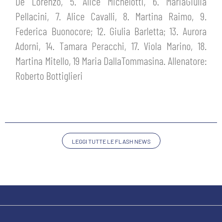
MEDIA
De Lorenzo, 5. Alice Michelotti, 6. MariaGiulia
STORE
Pellacini, 7. Alice Cavalli, 8. Martina Raimo, 9.
Federica Buonocore; 12. Giulia Barletta; 13. Aurora
CSR
MUSEO
Adorni, 14. Tamara Peracchi, 17. Viola Marino, 18.
Martina Mitello, 19 Maria DallaTommasina. Allenatore:
ACADEMY
SLO
Roberto Bottiglieri
LAVORA CON NOI
LEGENDS
INFORMATIVA FINANZIARIA
PARTNER
LEGGI TUTTE LE FLASH NEWS