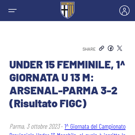
SHARE
NEWS
UNDER 15 FEMMINILE, 1^
GIORNATA U 13 M:
SQUADRE
ARSENAL-PARMA 3-2
PRIMA SQUADRA MASCHILE
(Risultato FIGC)
STAGIONE
PRIMA SQUADRA FEMMINILE
MASCHILE
HOSPITALITY
Parma, 3 ottobre 2023
-
1^ Giornata del Campionato
GIOVANILE MASCHILE
FEMMINILE