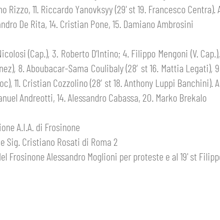
ano Rizzo, 11. Riccardo Yanovksyy (29' st 19. Francesco Centra).
sandro De Rita, 14. Cristian Pone, 15. Damiano Ambrosini
icolosi (Cap.), 3. Roberto D’Intino; 4. Filippo Mengoni (V. Cap.
nez), 8. Aboubacar-Sama Coulibaly (28′ st 16. Mattia Legati), 9. 
boc), 11. Cristian Cozzolino (28′ st 18. Anthony Luppi Banchini).
Manuel Andreotti, 14. Alessandro Cabassa, 20. Marko Brekalo
ne A.I.A. di Frosinone
e Sig. Cristiano Rosati di Roma 2
del Frosinone Alessandro Moglioni per proteste e al 19' st Fili