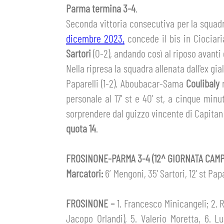
Parma termina 3-4
.
GIOVANILE MASCHILE
FEMMINILE
HOSPITALITY
Seconda vittoria consecutiva per la squadr
BIGLIETTI
dicembre 2023,
concede il bis in Ciociari
GIOVANILE FEMMINILE
MUSEUM CLUB EXPERIENCE
Sartori
(0-2), andando così al riposo avanti 
ABBONAMENTI
SHOP
Nella ripresa la squadra allenata dall'ex g
Paparelli (1-2). Aboubacar-Sama
Coulibaly
INFO BIGLIETTI
personale al 17' st e 40' st, a cinque minu
ESPORTS
sorprendere dal guizzo vincente di Capitan
TARDINI CARD
quota 14
.
IL CLUB
INFORMAZIONI ACCREDITI
FROSINONE-PARMA 3-4 (12^ GIORNATA CAMP
ORGANIGRAMMA
FLASH NEWS
Marcatori:
6′ Mengoni, 35' Sartori, 12' st Papa
TRASFERTE
STORIA
FROSINONE –
1. Francesco Minicangeli; 2. R
STADIO TARDINI
TICKET GIFT CARD
Jacopo Orlandi), 5. Valerio Moretta, 6. Lu
MUTTI TRAINING CENTER