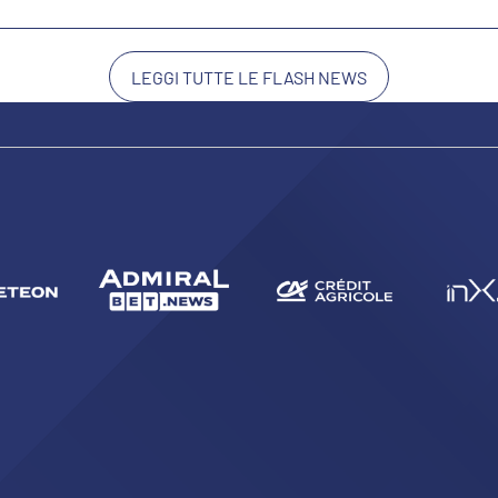
CERCA
LEGGI TUTTE LE FLASH NEWS
sempre abilitati
abilitato
ACCETTA E SALVA