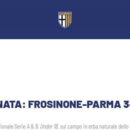
RNATA: FROSINONE-PARMA 3
ionale Serie A & B
Under 18
, sul campo in erba naturale dello