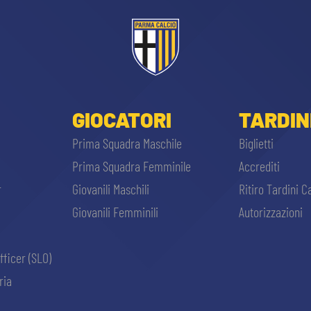
GIOCATORI
TARDIN
Prima Squadra Maschile
Biglietti
Prima Squadra Femminile
Accrediti
r
Giovanili Maschili
Ritiro Tardini C
Giovanili Femminili
Autorizzazioni
fficer (SLO)
ria