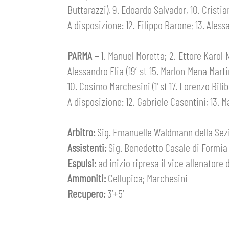
Buttarazzi), 9. Edoardo Salvador, 10. Cristi
MEDIA
A disposizione: 12. Filippo Barone; 13. Ales
STORE
CSR
PARMA –
1. Manuel Moretta; 2. Ettore Karol N
MUSEO
Alessandro Elia (19′ st 15. Marlon Mena Marti
10. Cosimo Marchesini (1' st 17. Lorenzo Bili
ACADEMY
SLO
A disposizione: 12. Gabriele Casentini; 13. 
LAVORA CON NOI
LEGENDS
Arbitro:
Sig. Emanuelle Waldmann della Sezio
Assistenti:
Sig. Benedetto Casale di Formia 
INFORMATIVA FINANZIARIA
PARTNER
Espulsi:
ad inizio ripresa il vice allenatore 
Ammoniti:
Cellupica; Marchesini
Recupero:
3’+5′