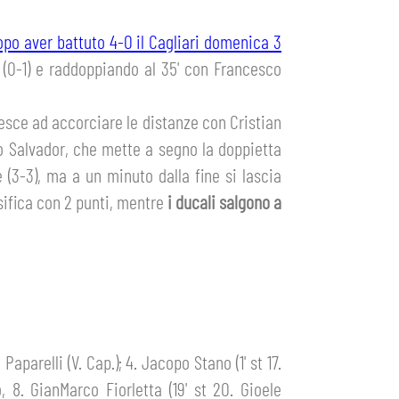
opo aver battuto 4-0 il Cagliari domenica 3
i
(0-1) e raddoppiando al 35' con Francesco
iesce ad accorciare le distanze con Cristian
rdo Salvador, che mette a segno la doppietta
e (3-3), ma a un minuto dalla fine si lascia
ssifica con 2 punti, mentre
i ducali salgono a
aparelli (V. Cap.); 4. Jacopo Stano (1' st 17.
, 8. GianMarco Fiorletta (19' st 20. Gioele