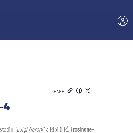
SHARE
-4
 stadio
“Luigi Meroni”
a Ripi (FR),
Frosinone-