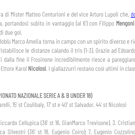
a di Mister Matteo Centurioni e del vice Arturo Lupoli che,
d
a, portandosi subito in vantaggio (al 6') con Filippo
Mengon
di due gol.
ialloblù Marco Amelia torna in campo con un spirito diverso e r
ristabilisce le distanze calando il tris (1-3). Grazie ad Edoa
ti dalla fine il Frosinone incredibilmente riesce a pareggiar
 Ettore Karol
Nicolosi
. I giallazzurri restano così ultimi in cla
IONATO NAZIONALE SERIE A & B UNDER 18)
relli, 15' st Coulibaly, 17' st e 40' st Salvador, 44' st Nicolosi
iccardo Cellupica (36' st 16. GianMarco Trevisone), 3. Cristian P
ca Silvestri (36' st 18. Eugenio Coiro); 7. Eugenio Cozzolino