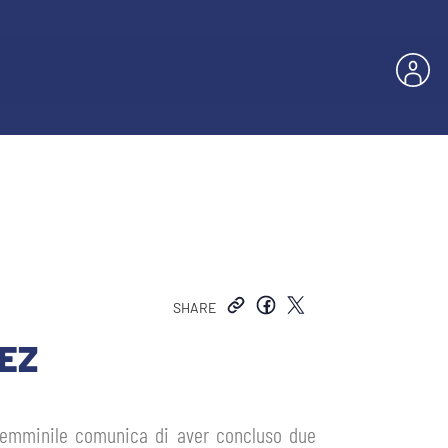
SHARE
EZ
 Femminile comunica di aver concluso due