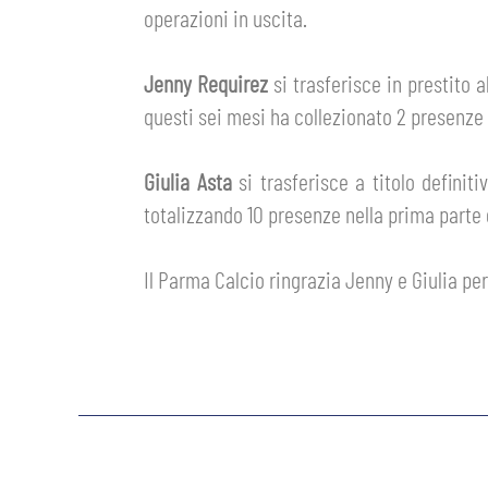
operazioni in uscita.
GIOVANILE MASCHILE
FEMMINILE
HOSPITALITY
BIGLIETTI
Jenny Requirez
si trasferisce in prestito a
GIOVANILE FEMMINILE
MUSEUM CLUB EXPERIENCE
questi sei mesi ha collezionato 2 presenze 
ABBONAMENTI
SHOP
Giulia Asta
si trasferisce a titolo definiti
INFO BIGLIETTI
totalizzando 10 presenze nella prima parte 
ESPORTS
TARDINI CARD
Il Parma Calcio ringrazia Jenny e Giulia per
IL CLUB
INFORMAZIONI ACCREDITI
ORGANIGRAMMA
FLASH NEWS
TRASFERTE
STORIA
STADIO TARDINI
TICKET GIFT CARD
MUTTI TRAINING CENTER