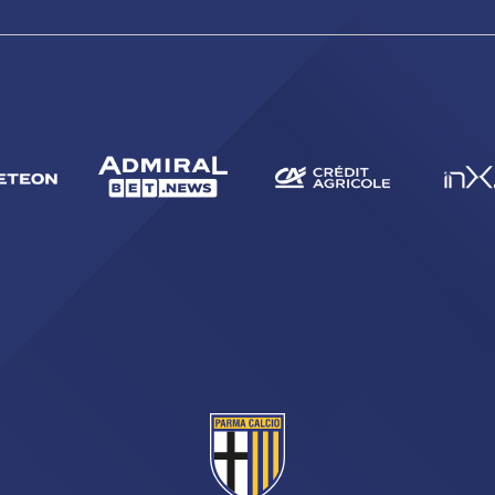
CERCA
sempre abilitati
abilitato
ACCETTA E SALVA