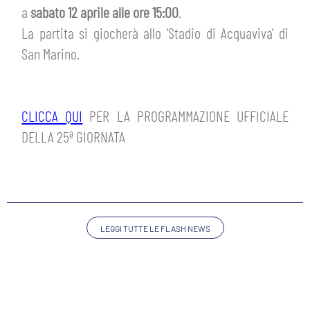
HOSPITALITY
a
sabato 12 aprile alle ore 15:00
.
BIGLIETTI
La partita si giocherà allo 'Stadio di Acquaviva' di
GIOVANILE FEMMINILE
MUSEUM CLUB EXPERIENCE
San Marino.
ABBONAMENTI
SHOP
INFO BIGLIETTI
CLICCA QUI
PER LA PROGRAMMAZIONE UFFICIALE
ESPORTS
DELLA 25ª GIORNATA
TARDINI CARD
IL CLUB
INFORMAZIONI ACCREDITI
ORGANIGRAMMA
FLASH NEWS
TRASFERTE
LEGGI TUTTE LE FLASH NEWS
STORIA
STADIO TARDINI
TICKET GIFT CARD
MUTTI TRAINING CENTER