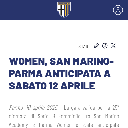
SHARE
NEWS
WOMEN, SAN MARINO-
PARMA ANTICIPATA A
SQUADRE
SABATO 12 APRILE
PRIMA SQUADRA MASCHILE
STAGIONE
Parma, 10 aprile 2025
– La gara valida per la 25ª
PRIMA SQUADRA FEMMINILE
MASCHILE
giornata di Serie B Femminile tra San Marino
HOSPITALITY
Academy e Parma Women è stata anticipata
GIOVANILE MASCHILE
FEMMINILE