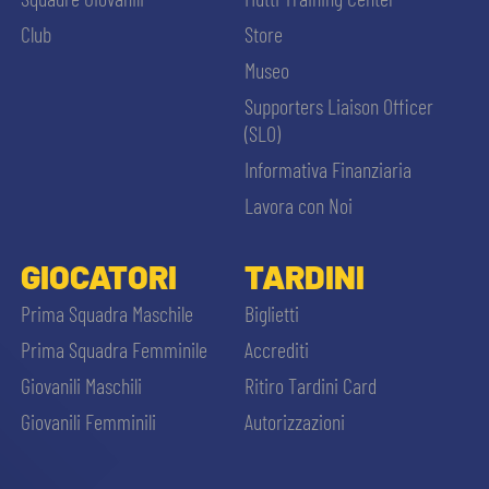
MEDIA
STORE
Club
Store
Museo
CSR
MUSEO
Supporters Liaison Officer
(SLO)
ACADEMY
SLO
Informativa Finanziaria
Lavora con Noi
LAVORA CON NOI
LEGENDS
GIOCATORI
TARDINI
CERCA
INFORMATIVA FINANZIARIA
PARTNER
Prima Squadra Maschile
Biglietti
Prima Squadra Femminile
Accrediti
Giovanili Maschili
Ritiro Tardini Card
Giovanili Femminili
Autorizzazioni