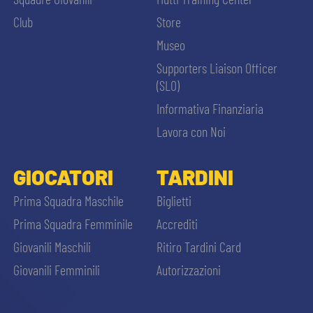
MEDIA
STORE
Club
Store
Museo
CSR
MUSEO
Supporters Liaison Officer
(SLO)
ACADEMY
SLO
Informativa Finanziaria
Lavora con Noi
LAVORA CON NOI
LEGENDS
GIOCATORI
TARDINI
CERCA
INFORMATIVA FINANZIARIA
PARTNER
Prima Squadra Maschile
Biglietti
Prima Squadra Femminile
Accrediti
Giovanili Maschili
Ritiro Tardini Card
Giovanili Femminili
Autorizzazioni