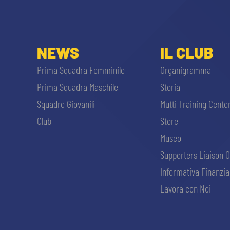
GIOVANILE MASCHILE
FEMMINILE
HOSPITALITY
BIGLIETTI
GIOVANILE FEMMINILE
NEWS
IL CLUB
MUSEUM CLUB EXPERIENCE
ABBONAMENTI
SHOP
Prima Squadra Femminile
Organigramma
Prima Squadra Maschile
Storia
INFO BIGLIETTI
Squadre Giovanili
Mutti Training Cente
ESPORTS
TARDINI CARD
Club
Store
Museo
IL CLUB
INFORMAZIONI ACCREDITI
Supporters Liaison O
ORGANIGRAMMA
Informativa Finanzia
FLASH NEWS
TRASFERTE
Lavora con Noi
STORIA
STADIO TARDINI
TICKET GIFT CARD
MUTTI TRAINING CENTER