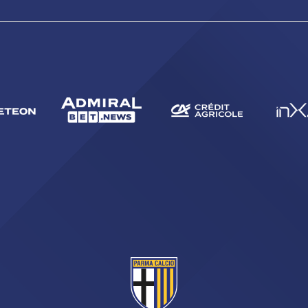
CERCA
sempre abilitati
abilitato
ACCETTA E SALVA