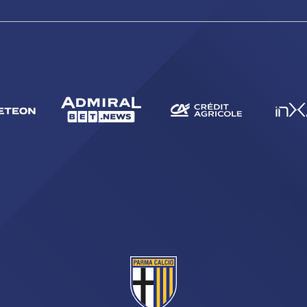
CERCA
sempre abilitati
abilitato
ACCETTA E SALVA