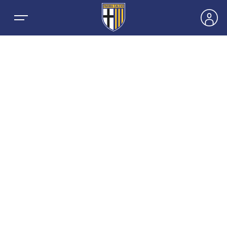
NEWS
SQUADRE
PRIMA SQUADRA MASCHILE
STAGIONE
PRIMA SQUADRA FEMMINILE
MASCHILE
HOSPITALITY
GIOVANILE MASCHILE
FEMMINILE