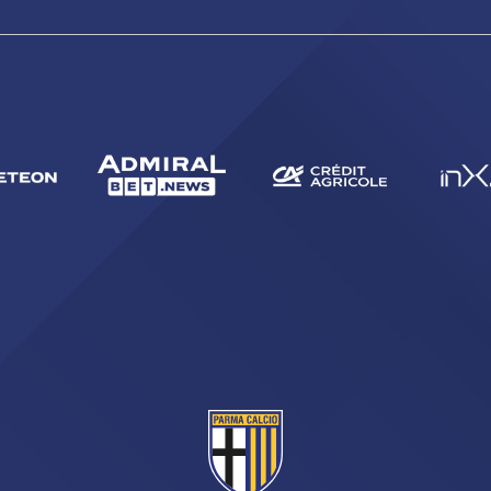
CERCA
sempre abilitati
abilitato
ACCETTA E SALVA