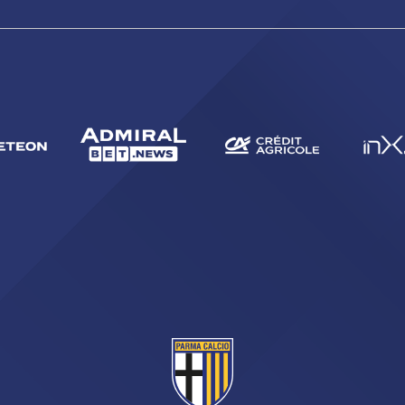
CERCA
sempre abilitati
abilitato
ACCETTA E SALVA