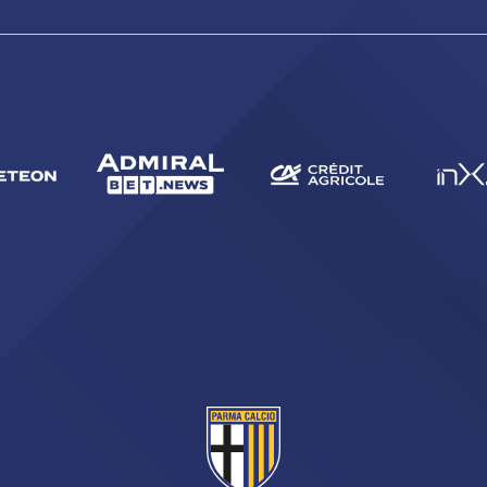
CERCA
sempre abilitati
abilitato
ACCETTA E SALVA