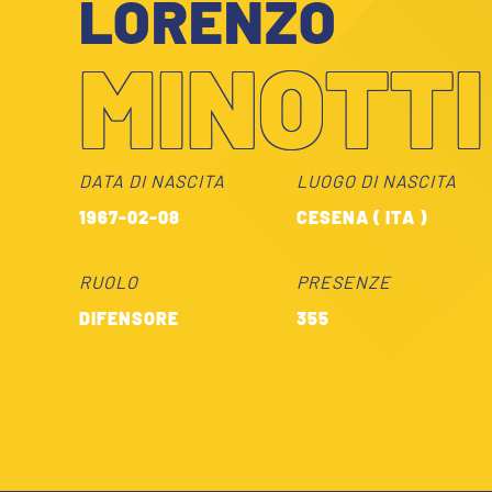
LORENZO
GIOVANILE MASCHILE
FEMMINILE
HOSPITALITY
MINOTTI
BIGLIETTI
GIOVANILE FEMMINILE
MUSEUM CLUB EXPERIENCE
ABBONAMENTI
SHOP
DATA DI NASCITA
LUOGO DI NASCITA
INFO BIGLIETTI
1967-02-08
CESENA ( ITA )
ESPORTS
TARDINI CARD
RUOLO
PRESENZE
IL CLUB
DIFENSORE
355
INFORMAZIONI ACCREDITI
ORGANIGRAMMA
FLASH NEWS
TRASFERTE
STORIA
STADIO TARDINI
TICKET GIFT CARD
MUTTI TRAINING CENTER