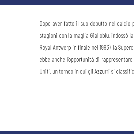
MEDIA
STORE
Dopo aver fatto il suo debutto nel calcio p
CSR
MUSEO
stagioni con la maglia Gialloblu, indossò l
Royal Antwerp in finale nel 1993), la Super
ACADEMY
SLO
ebbe anche l'opportunità di rappresentare 
Uniti, un torneo in cui gli Azzurri si classi
LAVORA CON NOI
LEGENDS
INFORMATIVA FINANZIARIA
PARTNER