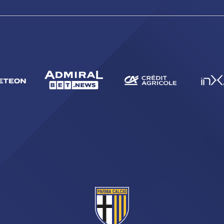
CERCA
sempre abilitati
abilitato
ACCETTA E SALVA