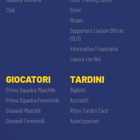
MEDIA
STORE
Club
Store
Museo
CSR
MUSEO
Supporters Liaison Officer
(SLO)
ACADEMY
SLO
Informativa Finanziaria
Lavora con Noi
LAVORA CON NOI
LEGENDS
GIOCATORI
TARDINI
CERCA
INFORMATIVA FINANZIARIA
PARTNER
Prima Squadra Maschile
Biglietti
Prima Squadra Femminile
Accrediti
Giovanili Maschili
Ritiro Tardini Card
Giovanili Femminili
Autorizzazioni