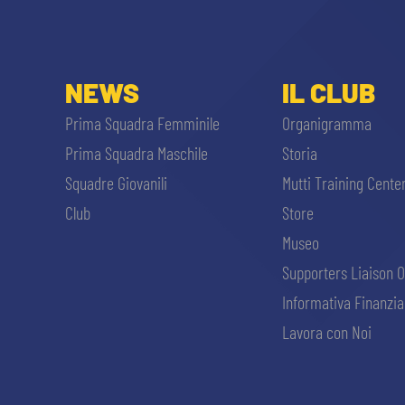
GIOVANILE MASCHILE
FEMMINILE
HOSPITALITY
BIGLIETTI
GIOVANILE FEMMINILE
NEWS
IL CLUB
MUSEUM CLUB EXPERIENCE
ABBONAMENTI
SHOP
Prima Squadra Femminile
Organigramma
Prima Squadra Maschile
Storia
INFO BIGLIETTI
Squadre Giovanili
Mutti Training Cente
ESPORTS
TARDINI CARD
Club
Store
Museo
IL CLUB
INFORMAZIONI ACCREDITI
Supporters Liaison O
ORGANIGRAMMA
Informativa Finanzia
FLASH NEWS
TRASFERTE
Lavora con Noi
STORIA
STADIO TARDINI
TICKET GIFT CARD
MUTTI TRAINING CENTER