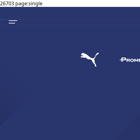
26703 page:single
NEWS
SQUADRE
PRIMA SQUADRA MASCHILE
STAGIONE
PRIMA SQUADRA FEMMINILE
MASCHILE
HOSPITALITY