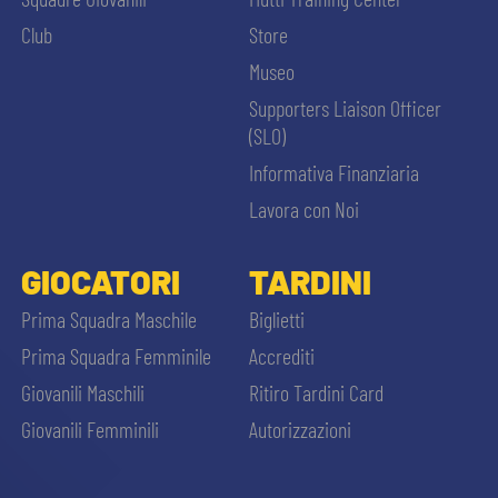
MEDIA
STORE
Club
Store
Museo
CSR
MUSEO
Supporters Liaison Officer
(SLO)
ACADEMY
SLO
Informativa Finanziaria
Lavora con Noi
LAVORA CON NOI
LEGENDS
GIOCATORI
TARDINI
CERCA
INFORMATIVA FINANZIARIA
PARTNER
Prima Squadra Maschile
Biglietti
Prima Squadra Femminile
Accrediti
Giovanili Maschili
Ritiro Tardini Card
Giovanili Femminili
Autorizzazioni