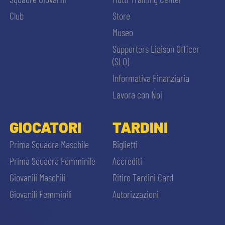
MEDIA
STORE
Club
Store
Museo
CSR
MUSEO
Supporters Liaison Officer
(SLO)
ACADEMY
SLO
Informativa Finanziaria
Lavora con Noi
LAVORA CON NOI
LEGENDS
GIOCATORI
TARDINI
CERCA
INFORMATIVA FINANZIARIA
PARTNER
Prima Squadra Maschile
Biglietti
Prima Squadra Femminile
Accrediti
Giovanili Maschili
Ritiro Tardini Card
Giovanili Femminili
Autorizzazioni