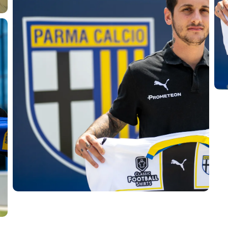
sempre abilitati
abilitato
ACCETTA E SALVA