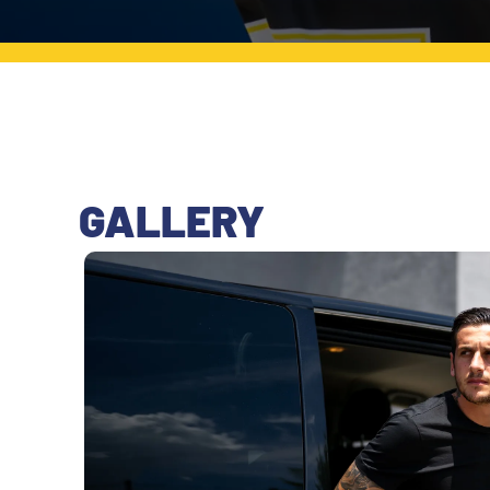
MEDIA
STORE
CSR
MUSEO
ACADEMY
SLO
GALLERY
LAVORA CON NOI
LEGENDS
INFORMATIVA FINANZIARIA
PARTNER