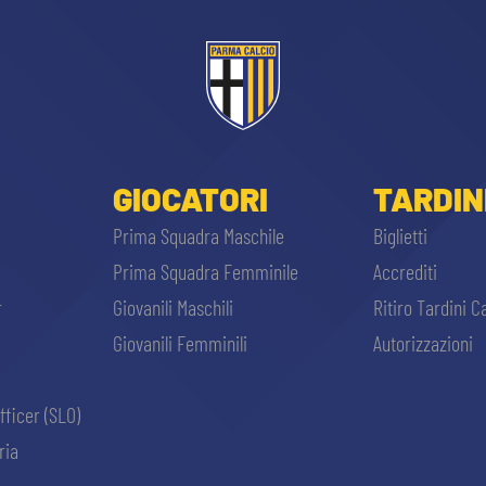
GIOCATORI
TARDIN
Prima Squadra Maschile
Biglietti
Prima Squadra Femminile
Accrediti
r
Giovanili Maschili
Ritiro Tardini C
Giovanili Femminili
Autorizzazioni
fficer (SLO)
ria