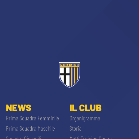
NEWS
IL CLUB
Prima Squadra Femminile
Organigramma
Prima Squadra Maschile
Storia
Squadre Giovanili
Mutti Training Center