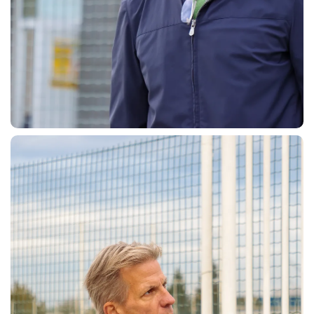
CERCA
sempre abilitati
abilitato
ACCETTA E SALVA