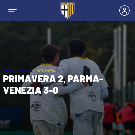
NEWS
HOME
MEDIA
GIOVANILI
PRIMAVERA 2, PARMA-
SQUADRE
VENEZIA 3-0
PRIMA SQUADRA MASCHILE
STAGIONE
PRIMA SQUADRA FEMMINILE
MASCHILE
HOSPITALITY
GIOVANILE MASCHILE
FEMMINILE