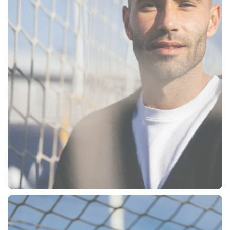
CERCA
sempre abilitati
abilitato
ACCETTA E SALVA