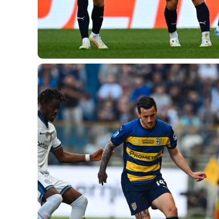
MEDIA
STORE
CSR
MUSEO
ACADEMY
SLO
LAVORA CON NOI
LEGENDS
INFORMATIVA FINANZIARIA
PARTNER