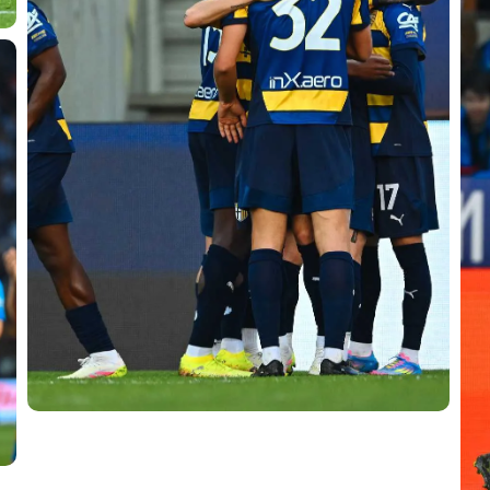
sempre abilitati
abilitato
ACCETTA E SALVA