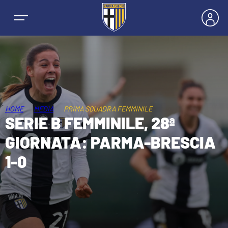
NEWS
HOME
MEDIA
PRIMA SQUADRA FEMMINILE
SERIE B FEMMINILE, 28ª
SQUADRE
GIORNATA: PARMA-BRESCIA
1-0
PRIMA SQUADRA MASCHILE
STAGIONE
PRIMA SQUADRA FEMMINILE
MASCHILE
HOSPITALITY
GIOVANILE MASCHILE
FEMMINILE