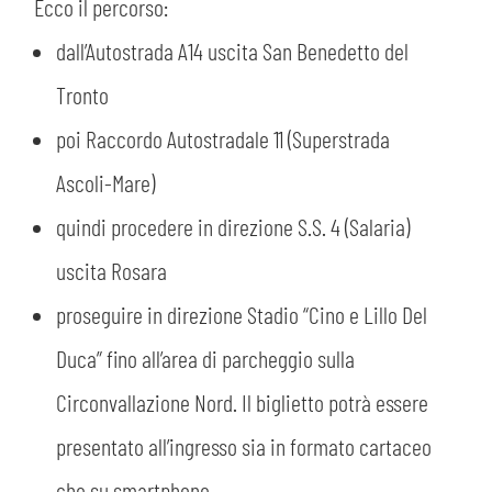
Ecco il percorso:
dall’Autostrada A14 uscita San Benedetto del
CERCA
Tronto
poi Raccordo Autostradale 11 (Superstrada
Ascoli-Mare)
quindi procedere in direzione S.S. 4 (Salaria)
uscita Rosara
sempre abilitati
proseguire in direzione Stadio “Cino e Lillo Del
abilitato
Duca” fino all’area di parcheggio sulla
Circonvallazione Nord. Il biglietto potrà essere
ACCETTA E SALVA
presentato all’ingresso sia in formato cartaceo
che su smartphone.