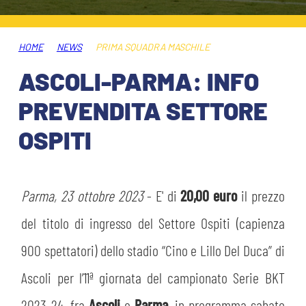
HOSPITALITY
BIGLIETTI
GIOVANILE FEMMINILE
MUSEUM CLUB EXPERIENCE
HOME
NEWS
PRIMA SQUADRA MASCHILE
ABBONAMENTI
SHOP
ASCOLI-PARMA: INFO
INFO BIGLIETTI
PREVENDITA SETTORE
ESPORTS
OSPITI
TARDINI CARD
IL CLUB
INFORMAZIONI ACCREDITI
ORGANIGRAMMA
Parma, 23 ottobre 2023
- E' di
20,00 euro
il prezzo
FLASH NEWS
TRASFERTE
del titolo di ingresso del Settore Ospiti (capienza
STORIA
900 spettatori) dello stadio “Cino e Lillo Del Duca” di
STADIO TARDINI
TICKET GIFT CARD
Ascoli per l’11ª giornata del campionato Serie BKT
MUTTI TRAINING CENTER
2023-24, fra
Ascoli
e
Parma
, in programma sabato