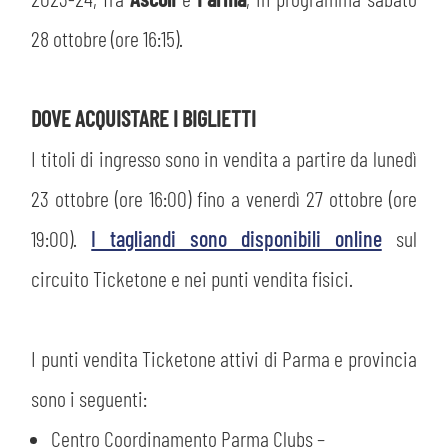
MEDIA
STORE
28 ottobre (ore 16:15).
CSR
MUSEO
DOVE ACQUISTARE I BIGLIETTI
ACADEMY
SLO
I titoli di ingresso sono in vendita a partire da lunedì
23 ottobre (ore 16:00) fino a venerdì 27 ottobre (ore
LAVORA CON NOI
LEGENDS
19:00).
I tagliandi sono disponibili online
sul
INFORMATIVA FINANZIARIA
PARTNER
circuito Ticketone e nei punti vendita fisici.
I punti vendita Ticketone attivi di Parma e provincia
sono i seguenti:
Centro Coordinamento Parma Clubs –