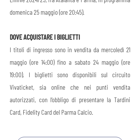
MEDIA
STORE
domenica 25 maggio (ore 20:45).
CSR
MUSEO
DOVE ACQUISTARE I BIGLIETTI
ACADEMY
SLO
I titoli di ingresso sono in vendita da mercoledì 21
maggio (ore 14:00) fino a sabato 24 maggio (ore
LAVORA CON NOI
LEGENDS
19:00). I biglietti sono disponibili sul circuito
INFORMATIVA FINANZIARIA
PARTNER
Vivaticket, sia online che nei punti vendita
autorizzati, con l’obbligo di presentare la Tardini
Card, Fidelity Card del Parma Calcio.