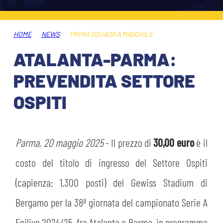
HOSPITALITY
BIGLIETTI
GIOVANILE FEMMINILE
MUSEUM CLUB EXPERIENCE
HOME
NEWS
PRIMA SQUADRA MASCHILE
ABBONAMENTI
SHOP
ATALANTA-PARMA:
INFO BIGLIETTI
PREVENDITA SETTORE
ESPORTS
OSPITI
TARDINI CARD
IL CLUB
INFORMAZIONI ACCREDITI
ORGANIGRAMMA
Parma, 20 maggio 2025
- Il prezzo di
30,00 euro
è il
FLASH NEWS
TRASFERTE
costo del titolo di ingresso del Settore Ospiti
STORIA
(capienza: 1.300 posti) del Gewiss Stadium di
STADIO TARDINI
TICKET GIFT CARD
Bergamo per la 38ª giornata del campionato Serie A
MUTTI TRAINING CENTER
Enilive 2024/25, fra Atalanta e Parma, in programma