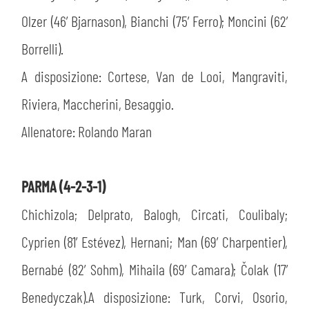
Olzer (46’ Bjarnason), Bianchi (75’ Ferro); Moncini (62’
Borrelli).
A disposizione: Cortese, Van de Looi, Mangraviti,
Riviera, Maccherini, Besaggio.
Allenatore: Rolando Maran
PARMA (4-2-3-1)
Chichizola; Delprato, Balogh, Circati, Coulibaly;
Cyprien (81’ Estévez), Hernani; Man (69’ Charpentier),
Bernabé (82’ Sohm), Mihaila (69’ Camara); Čolak (17’
Benedyczak).A disposizione: Turk, Corvi, Osorio,