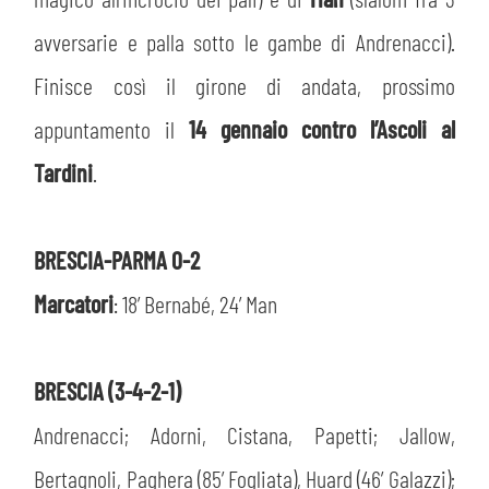
MEDIA
STORE
avversarie e palla sotto le gambe di Andrenacci).
CSR
Finisce così il girone di andata, prossimo
MUSEO
appuntamento il
14 gennaio contro l’Ascoli al
ACADEMY
SLO
Tardini
.
LAVORA CON NOI
LEGENDS
BRESCIA-PARMA 0-2
INFORMATIVA FINANZIARIA
PARTNER
Marcatori
: 18’ Bernabé, 24’ Man
BRESCIA (3-4-2-1)
Andrenacci; Adorni, Cistana, Papetti; Jallow,
Bertagnoli, Paghera (85’ Fogliata), Huard (46’ Galazzi);