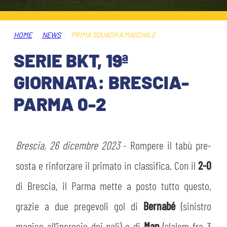
HOSPITALITY
BIGLIETTI
GIOVANILE FEMMINILE
MUSEUM CLUB EXPERIENCE
HOME
NEWS
PRIMA SQUADRA MASCHILE
ABBONAMENTI
SHOP
SERIE BKT, 19ª
INFO BIGLIETTI
GIORNATA: BRESCIA-
ESPORTS
PARMA 0-2
TARDINI CARD
IL CLUB
INFORMAZIONI ACCREDITI
ORGANIGRAMMA
Brescia, 26 dicembre 2023
- Rompere il tabù pre-
FLASH NEWS
TRASFERTE
sosta e rinforzare il primato in classifica. Con il
2-0
STORIA
di Brescia, il Parma mette a posto tutto questo,
STADIO TARDINI
TICKET GIFT CARD
grazie a due pregevoli gol di
Bernabé
(sinistro
MUTTI TRAINING CENTER
magico all’incrocio dei pali) e di
Man
(slalom fra 3